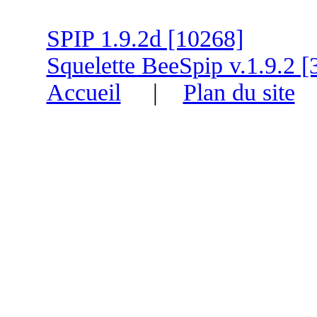
SPIP 1.9.2d [10268]
Squelette BeeSpip v.1.9.2 [
Accueil
|
Plan du site