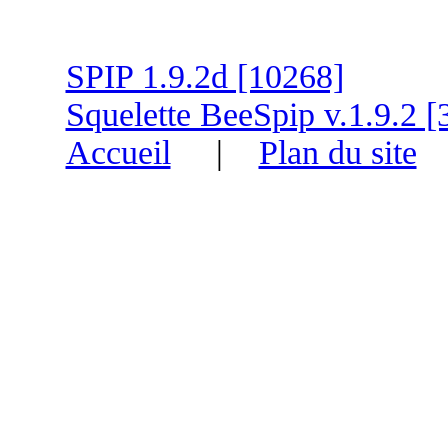
SPIP 1.9.2d [10268]
Squelette BeeSpip v.1.9.2 [
Accueil
|
Plan du site