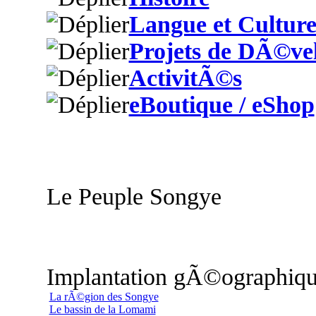
Langue et Cultur
Projets de DÃ©ve
ActivitÃ©s
eBoutique / eShop
Le Peuple Songye
Implantation gÃ©ographiq
La rÃ©gion des Songye
Le bassin de la Lomami