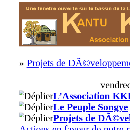
»
Projets de DÃ©veloppem
vendred
L’Association KK
Le Peuple Songye
Projets de DÃ©ve
Actions en faveur de notre