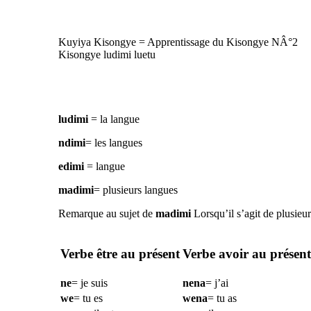
Kuyiya Kisongye = Apprentissage du Kisongye NÂ°2
Kisongye ludimi luetu
ludimi
= la langue
ndimi
= les langues
edimi
= langue
madimi
= plusieurs langues
Remarque au sujet de
madimi
Lorsqu’il s’agit de plusieu
Verbe être au présent
Verbe avoir au présent
ne
= je suis
nena
= j’ai
we
= tu es
wena
= tu as