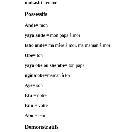
mukashi
=femme
Possessifs
Ande
= mon
yaya ande
= mon papa à moi
tabo ande
= ma mère à moi, ma maman à moi
Obe
= ton
yaya obe ou she’obe
= ton papa
ngina’obe
=maman à toi
Aye
= son
Etu
= notre
Enu
= votre
Abo
= leur
Démonstratifs