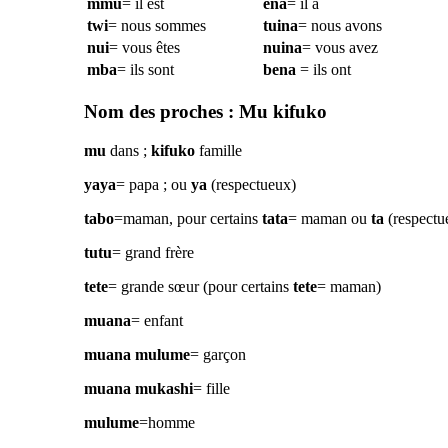
mmu
= il est
ena
= il a
twi
= nous sommes
tuina
= nous avons
nui
= vous êtes
nuina
= vous avez
mba
= ils sont
bena
= ils ont
Nom des proches : Mu kifuko
mu
dans ;
kifuko
famille
yaya
= papa ; ou
ya
(respectueux)
tabo
=maman, pour certains
tata
= maman ou
ta
(respectu
tutu
= grand frère
tete
= grande sœur (pour certains
tete
= maman)
muana
= enfant
muana mulume
= garçon
muana mukashi
= fille
mulume
=homme