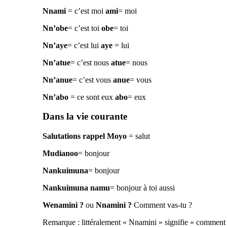
Nnami
= c’est moi
ami
= moi
Nn’obe
= c’est toi
obe
= toi
Nn’aye
= c’est lui
aye
= lui
Nn’atue
= c’est nous
atue
= nous
Nn’anue
= c’est vous
anue
= vous
Nn’abo
= ce sont eux
abo
= eux
Dans la vie courante
Salutations rappel
Moyo
= salut
Mudianoo
= bonjour
Nankuimuna
= bonjour
Nankuimuna namu
= bonjour à toi aussi
Wenamini ?
ou
Nnamini ?
Comment vas-tu ?
Remarque : littéralement « Nnamini » signifie « comment »,