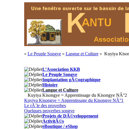
»
Le Peuple Songye
»
Langue et Culture
» Kuyiya Kison
L’Association KKB
Le Peuple Songye
Implantation gÃ©ographique
Histoire
Langue et Culture
Kuyiya Kisongye = Apprentissage du Kisongye NÂ°2
Kuyiya Kisongye = Apprentissage du Kisongye NÂ°1
Le rÃ´le des proverbes
Quelques proverbes songye
Projets de DÃ©veloppement
ActivitÃ©s
eBoutique / eShop