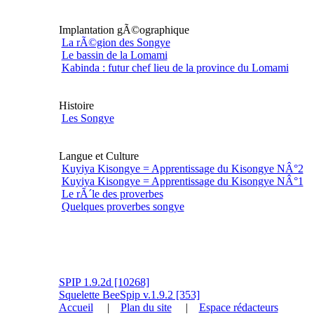
Implantation gÃ©ographique
La rÃ©gion des Songye
Le bassin de la Lomami
Kabinda : futur chef lieu de la province du Lomami
Histoire
Les Songye
Langue et Culture
Kuyiya Kisongye = Apprentissage du Kisongye NÂ°2
Kuyiya Kisongye = Apprentissage du Kisongye NÂ°1
Le rÃ´le des proverbes
Quelques proverbes songye
SPIP 1.9.2d [10268]
Squelette BeeSpip v.1.9.2 [353]
Accueil
|
Plan du site
|
Espace rédacteurs