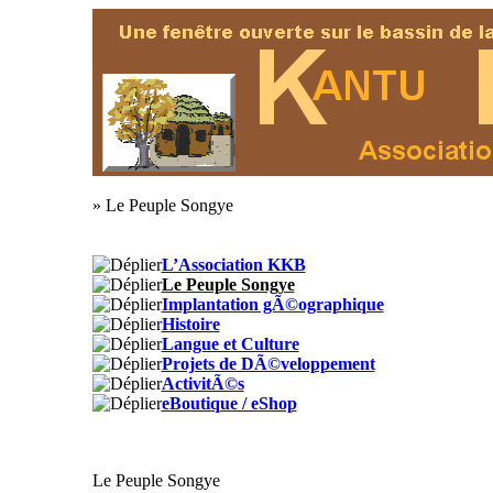
» Le Peuple Songye
L’Association KKB
Le Peuple Songye
Implantation gÃ©ographique
Histoire
Langue et Culture
Projets de DÃ©veloppement
ActivitÃ©s
eBoutique / eShop
Le Peuple Songye