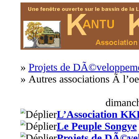
»
Projets de DÃ©veloppem
» Autres associations Ã l’o
dimanch
L’Association KK
Le Peuple Songye
Projets de DÃ©ve