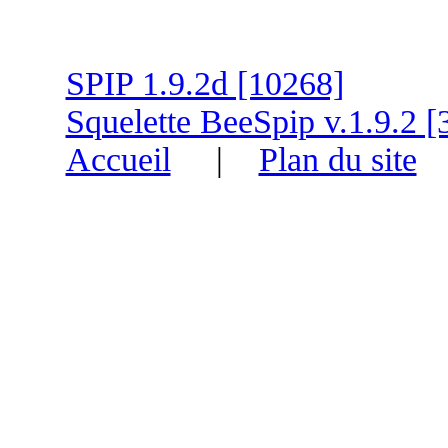
SPIP 1.9.2d [10268]
Squelette BeeSpip v.1.9.2 [
Accueil
|
Plan du site