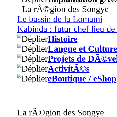
La rÃ©gion des Songye
Le bassin de la Lomami
Kabinda : futur chef lieu d
Histoire
Langue et Cultur
Projets de DÃ©ve
ActivitÃ©s
eBoutique / eShop
La rÃ©gion des Songye