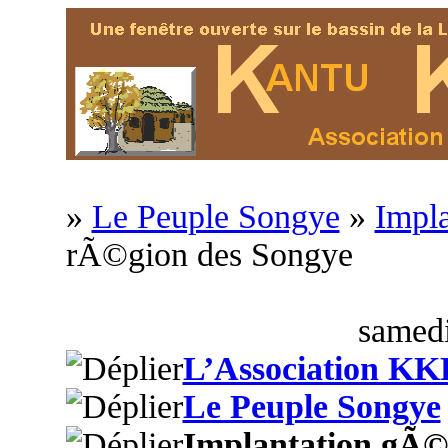
»
Le Peuple Songye
»
Impl
rÃ©gion des Songye
samedi
L’Association KK
Le Peuple Songye
Implantation gÃ©