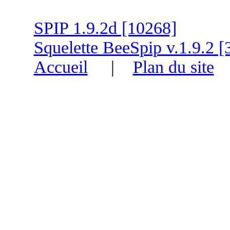
SPIP 1.9.2d [10268]
Squelette BeeSpip v.1.9.2 [
Accueil
|
Plan du site