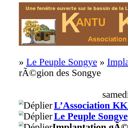
»
Le Peuple Songye
»
Impl
rÃ©gion des Songye
samedi
L’Association K
Le Peuple Songye
Implantation gÃ©