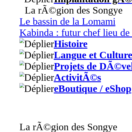
La rÃ©gion des Songye
Le bassin de la Lomami
Kabinda : futur chef lieu d
Histoire
Langue et Cultur
Projets de DÃ©ve
ActivitÃ©s
eBoutique / eShop
La rÃ©gion des Songye