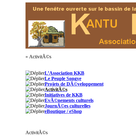
» ActivitÃ©s
L’Association KKB
Le Peuple Songye
Projets de DÃ©veloppement
ActivitÃ©s
Initiatives de KKB
EvÃ©nements culturels
JournÃ©es culturelles
eBoutique / eShop
ActivitÃ©s