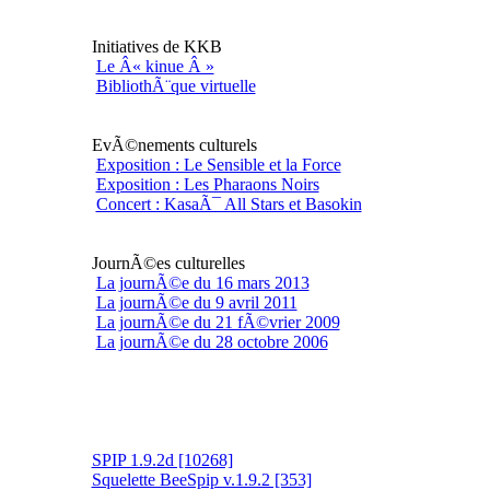
Initiatives de KKB
Le Â« kinue Â »
BibliothÃ¨que virtuelle
EvÃ©nements culturels
Exposition : Le Sensible et la Force
Exposition : Les Pharaons Noirs
Concert : KasaÃ¯ All Stars et Basokin
JournÃ©es culturelles
La journÃ©e du 16 mars 2013
La journÃ©e du 9 avril 2011
La journÃ©e du 21 fÃ©vrier 2009
La journÃ©e du 28 octobre 2006
SPIP 1.9.2d [10268]
Squelette BeeSpip v.1.9.2 [353]