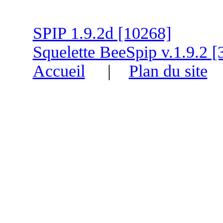
SPIP 1.9.2d [10268]
Squelette BeeSpip v.1.9.2 [
Accueil
|
Plan du site