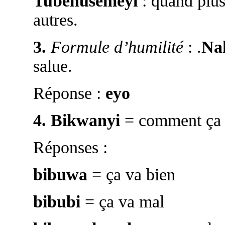
Tubenusemeyi
: quand plus
autres.
3.
Formule d’humilité
: .
Na
salue.
Réponse :
eyo
4.
Bikwanyi
= comment ça 
Réponses :
bibuwa
= ça va bien
bibubi
= ça va mal