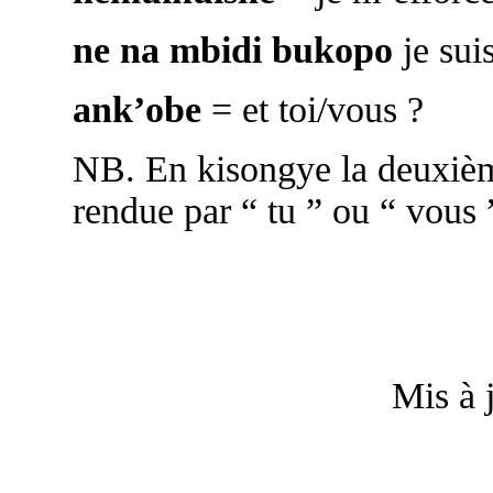
ne na mbidi bukopo
je sui
ank’obe
= et toi/vous ?
NB. En kisongye la deuxièm
rendue par “ tu ” ou “ vous ”
Mis à 