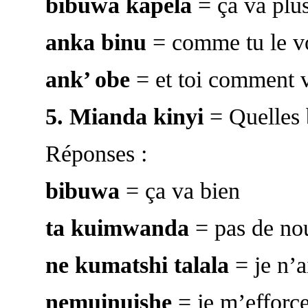
bibuwa kapela
= ça va plu
anka binu
= comme tu le v
ank’ obe
= et toi comment v
5.
Mianda kinyi
= Quelles 
Réponses :
bibuwa
= ça va bien
ta kuimwanda
= pas de no
ne kumatshi talala
= je n’a
nemuinuishe
= je m’efforce