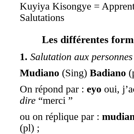
Kuyiya Kisongye = Appren
Salutations
Les différentes form
1.
Salutation aux personnes 
Mudiano
(Sing)
Badiano
(
On répond par :
eyo
oui, j’
dire
“merci ”
ou on réplique par :
mudia
(pl) ;