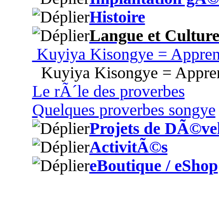
Histoire
Langue et Cultur
Kuyiya Kisongye = Appren
Kuyiya Kisongye = Appren
Le rÃ´le des proverbes
Quelques proverbes songye
Projets de DÃ©ve
ActivitÃ©s
eBoutique / eShop