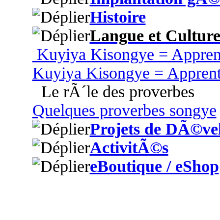
Histoire
Langue et Cultur
Kuyiya Kisongye = Appren
Kuyiya Kisongye = Appren
Le rÃ´le des proverbes
Quelques proverbes songye
Projets de DÃ©ve
ActivitÃ©s
eBoutique / eShop