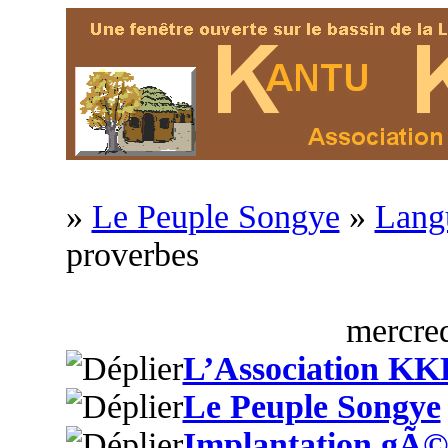
»
Le Peuple Songye
»
Langu
proverbes
mercred
L’Association KK
Le Peuple Songye
Implantation gÃ©