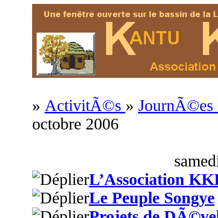
»
ActivitÃ©s
»
JournÃ©es c
octobre 2006
samedi
L’Association KK
Le Peuple Songye
Projets de DÃ©ve