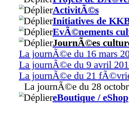
ActivitÃ©s
Initiatives de KK
EvÃ©nements cult
JournÃ©es culture
La journÃ©e du 16 mars 2
La journÃ©e du 9 avril 201
La journÃ©e du 21 fÃ©vri
La journÃ©e du 28 octobr
eBoutique / eShop