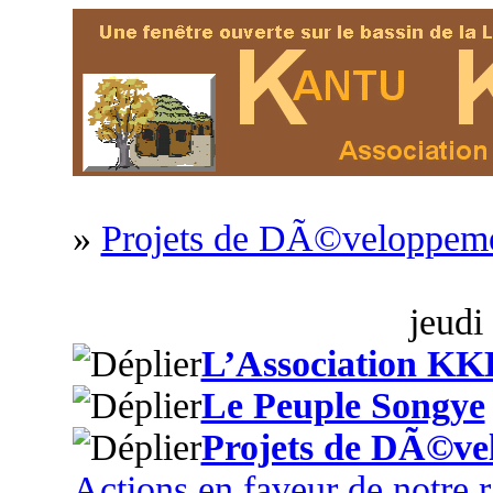
»
Projets de DÃ©veloppem
jeudi
L’Association KK
Le Peuple Songye
Projets de DÃ©ve
Actions en faveur de notre