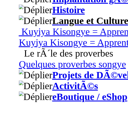
Histoire
Langue et Cultur
Kuyiya Kisongye = Appren
Kuyiya Kisongye = Appren
Le rÃ´le des proverbes
Quelques proverbes songye
Projets de DÃ©ve
ActivitÃ©s
eBoutique / eShop