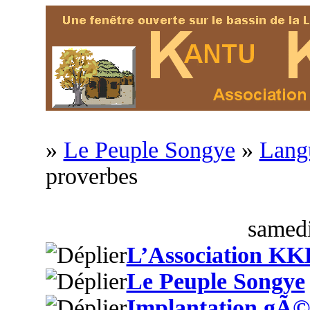
»
Le Peuple Songye
»
Langu
proverbes
samedi
L’Association KK
Le Peuple Songye
Implantation gÃ©