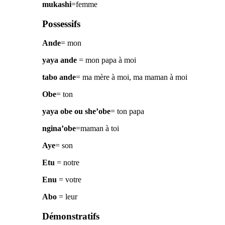
mukashi
=femme
Possessifs
Ande
= mon
yaya ande
= mon papa à moi
tabo ande
= ma mère à moi, ma maman à moi
Obe
= ton
yaya obe ou she’obe
= ton papa
ngina’obe
=maman à toi
Aye
= son
Etu
= notre
Enu
= votre
Abo
= leur
Démonstratifs