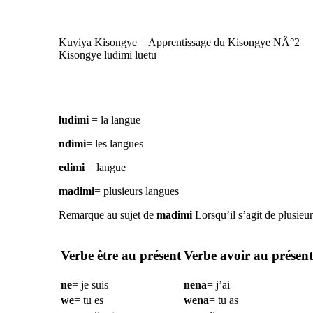
Kuyiya Kisongye = Apprentissage du Kisongye NÂ°2
Kisongye ludimi luetu
ludimi
= la langue
ndimi
= les langues
edimi
= langue
madimi
= plusieurs langues
Remarque au sujet de
madimi
Lorsqu’il s’agit de plusieu
Verbe être au présent
Verbe avoir au présent
ne
= je suis
nena
= j’ai
we
= tu es
wena
= tu as