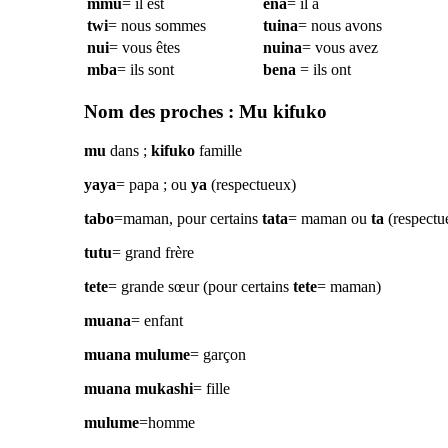
mmu
= il est
ena
= il a
twi
= nous sommes
tuina
= nous avons
nui
= vous êtes
nuina
= vous avez
mba
= ils sont
bena
= ils ont
Nom des proches : Mu kifuko
mu
dans ;
kifuko
famille
yaya
= papa ; ou
ya
(respectueux)
tabo
=maman, pour certains
tata
= maman ou
ta
(respectu
tutu
= grand frère
tete
= grande sœur (pour certains
tete
= maman)
muana
= enfant
muana mulume
= garçon
muana mukashi
= fille
mulume
=homme