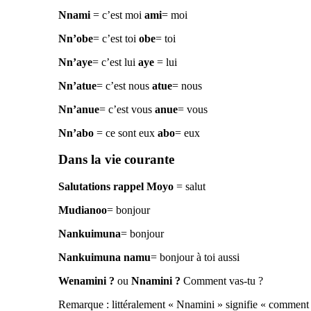
Nnami
= c’est moi
ami
= moi
Nn’obe
= c’est toi
obe
= toi
Nn’aye
= c’est lui
aye
= lui
Nn’atue
= c’est nous
atue
= nous
Nn’anue
= c’est vous
anue
= vous
Nn’abo
= ce sont eux
abo
= eux
Dans la vie courante
Salutations rappel
Moyo
= salut
Mudianoo
= bonjour
Nankuimuna
= bonjour
Nankuimuna namu
= bonjour à toi aussi
Wenamini ?
ou
Nnamini ?
Comment vas-tu ?
Remarque : littéralement « Nnamini » signifie « comment »,