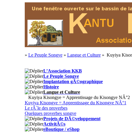
»
Le Peuple Songye
»
Langue et Culture
» Kuyiya Kison
L’Association KKB
Le Peuple Songye
Implantation gÃ©ographique
Histoire
Langue et Culture
Kuyiya Kisongye = Apprentissage du Kisongye NÂ°2
Kuyiya Kisongye = Apprentissage du Kisongye NÂ°1
Le rÃ´le des proverbes
Quelques proverbes songye
Projets de DÃ©veloppement
ActivitÃ©s
eBoutique / eShop