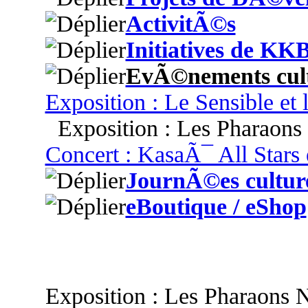
ActivitÃ©s
Initiatives de KK
EvÃ©nements cult
Exposition : Le Sensible et 
Exposition : Les Pharaons
Concert : KasaÃ¯ All Stars 
JournÃ©es culture
eBoutique / eShop
Exposition : Les Pharaons N