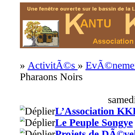
»
ActivitÃ©s
»
EvÃ©nement
Pharaons Noirs
samedi
L’Association KK
Le Peuple Songye
Projets de DÃ©ve