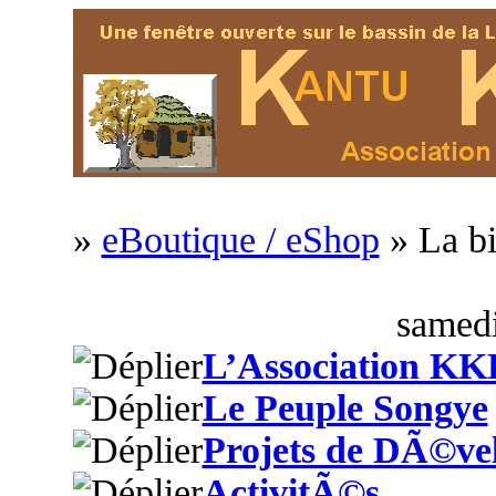
»
eBoutique / eShop
» La bi
samedi
L’Association KK
Le Peuple Songye
Projets de DÃ©ve
ActivitÃ©s