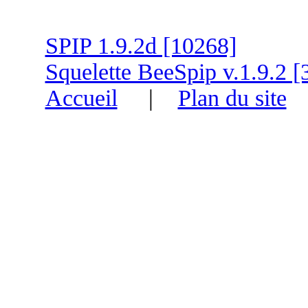
SPIP 1.9.2d [10268]
Squelette BeeSpip v.1.9.2 [
Accueil
|
Plan du site