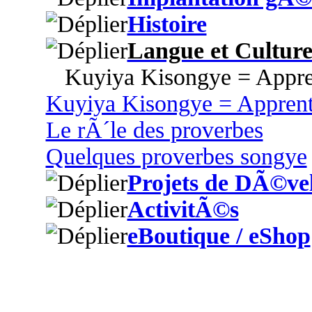
Histoire
Langue et Cultur
Kuyiya Kisongye = Appre
Kuyiya Kisongye = Appren
Le rÃ´le des proverbes
Quelques proverbes songye
Projets de DÃ©ve
ActivitÃ©s
eBoutique / eShop