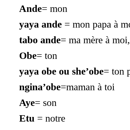
Ande
= mon
yaya ande
= mon papa à m
tabo ande
= ma mère à moi
Obe
= ton
yaya obe ou she’obe
= ton 
ngina’obe
=maman à toi
Aye
= son
Etu
= notre