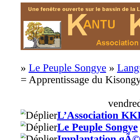
»
Le Peuple Songye
»
Langu
= Apprentissage du Kison
vendred
L’Association KK
Le Peuple Songye
Implantation gÃ©