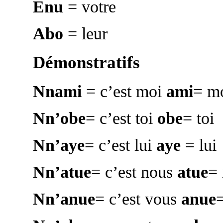
Enu
= votre
Abo
= leur
Démonstratifs
Nnami
= c’est moi
ami
= m
Nn’obe
= c’est toi
obe
= toi
Nn’aye
= c’est lui
aye
= lui
Nn’atue
= c’est nous
atue
=
Nn’anue
= c’est vous
anue