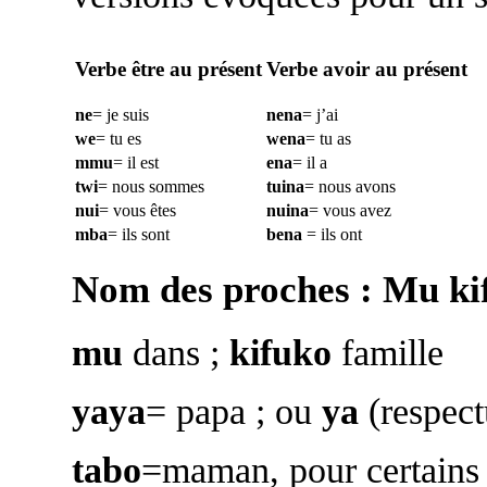
Verbe être au présent
Verbe avoir au présent
ne
= je suis
nena
= j’ai
we
= tu es
wena
= tu as
mmu
= il est
ena
= il a
twi
= nous sommes
tuina
= nous avons
nui
= vous êtes
nuina
= vous avez
mba
= ils sont
bena
= ils ont
Nom des proches : Mu ki
mu
dans ;
kifuko
famille
yaya
= papa ; ou
ya
(respect
tabo
=maman, pour certain