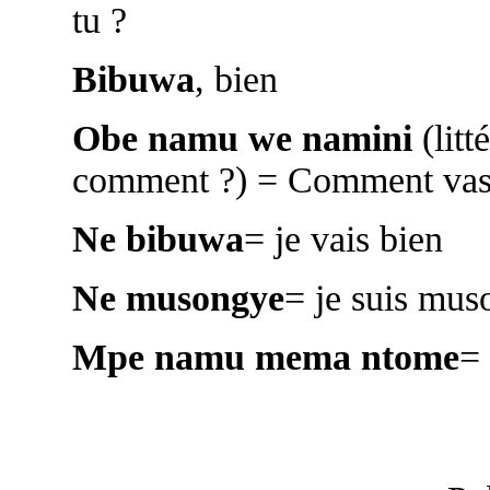
tu ?
Bibuwa
, bien
Obe namu we namini
(litt
comment ?) = Comment vas
Ne bibuwa
= je vais bien
Ne musongye
= je suis mus
Mpe namu mema ntome
= 