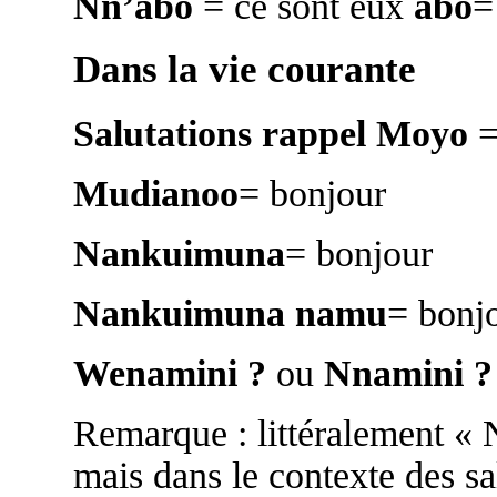
Nn’abo
= ce sont eux
abo
=
Dans la vie courante
Salutations rappel
Moyo
=
Mudianoo
= bonjour
Nankuimuna
= bonjour
Nankuimuna namu
= bonjo
Wenamini ?
ou
Nnamini ?
Remarque : littéralement « 
mais dans le contexte des sa