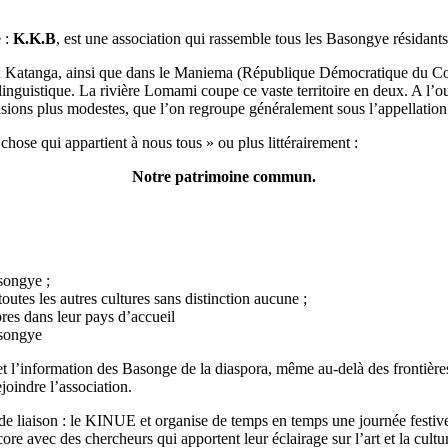
 :
K.K.B
, est une association qui rassemble tous les Basongye résidant
au Katanga, ainsi que dans le Maniema (République Démocratique du Co
inguistique. La rivière Lomami coupe ce vaste territoire en deux. A l’oue
ensions plus modestes, que l’on regroupe généralement sous l’appellation
chose qui appartient à nous tous » ou plus littérairement :
Notre patrimoine commun.
 songye ;
toutes les autres cultures sans distinction aucune ;
res dans leur pays d’accueil
 songye
 et l’information des Basonge de la diaspora, même au-delà des frontière
joindre l’association.
in de liaison : le KINUE et organise de temps en temps une journée festiv
re avec des chercheurs qui apportent leur éclairage sur l’art et la cult