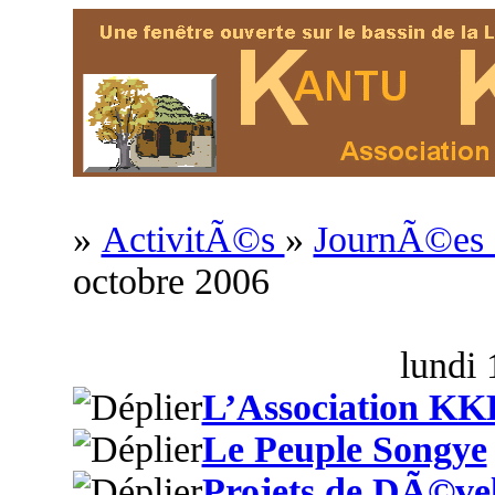
»
ActivitÃ©s
»
JournÃ©es c
octobre 2006
lundi 
L’Association KK
Le Peuple Songye
Projets de DÃ©ve