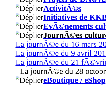
ActivitÃ©s
Initiatives de KK
EvÃ©nements cult
JournÃ©es culture
La journÃ©e du 16 mars 2
La journÃ©e du 9 avril 201
La journÃ©e du 21 fÃ©vri
La journÃ©e du 28 octobr
eBoutique / eShop