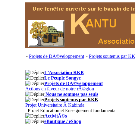
»
Projets de DÃ©veloppement
»
Projets soutenus par K
L’Association KKB
Le Peuple Songye
Projets de DÃ©veloppement
Actions en faveur de notre rÃ©gion
Nous ne sommes pas seuls
Projets soutenus par KKB
Projet Universitaire Ã Kabinda
Projet Education et Enseignement fondamental
ActivitÃ©s
eBoutique / eShop