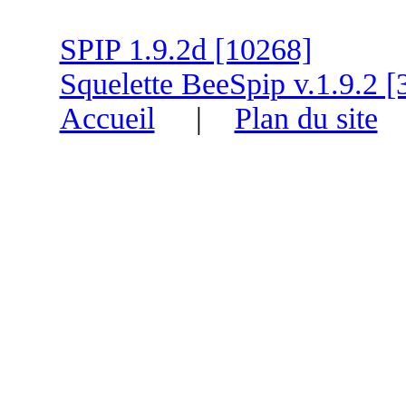
SPIP 1.9.2d [10268]
Squelette BeeSpip v.1.9.2 [
Accueil
|
Plan du site