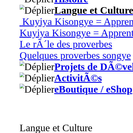
Langue et Cultur
Kuyiya Kisongye = Appren
Kuyiya Kisongye = Appren
Le rÃ´le des proverbes
Quelques proverbes songye
Projets de DÃ©ve
ActivitÃ©s
eBoutique / eShop
Langue et Culture