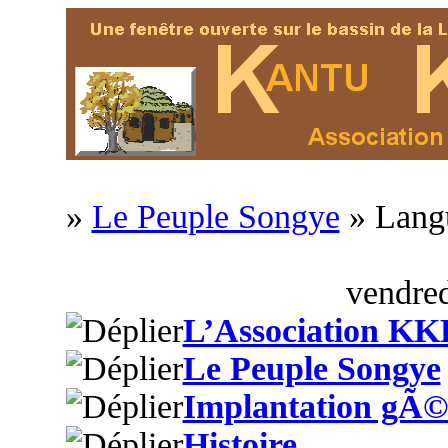
»
Le Peuple Songye
» Langu
vendred
L’Association KK
Le Peuple Songye
Implantation gÃ©
Histoire