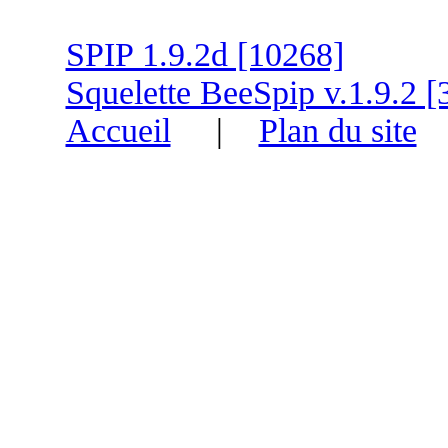
SPIP 1.9.2d [10268]
Squelette BeeSpip v.1.9.2 [
Accueil
|
Plan du site