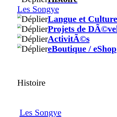
Les Songye
Langue et Cultur
Projets de DÃ©ve
ActivitÃ©s
eBoutique / eShop
Histoire
Les Songye