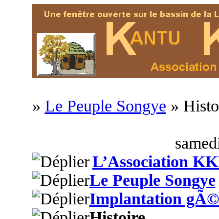
»
Le Peuple Songye
» Histo
samedi
L’Association K
Le Peuple Songye
Implantation gÃ©
Histoire