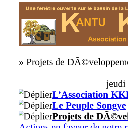
» Projets de DÃ©veloppem
jeudi
L’Association KK
Le Peuple Songye
Projets de DÃ©ve
Actions en faveur de notre