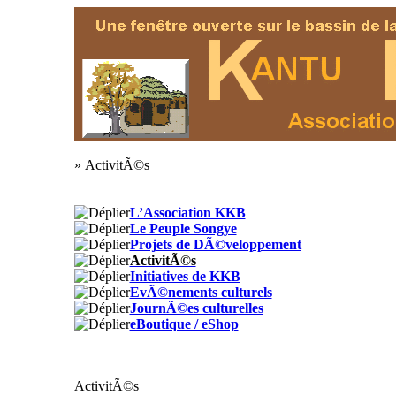
» ActivitÃ©s
L’Association KKB
Le Peuple Songye
Projets de DÃ©veloppement
ActivitÃ©s
Initiatives de KKB
EvÃ©nements culturels
JournÃ©es culturelles
eBoutique / eShop
ActivitÃ©s