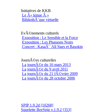
Initiatives de KKB
Le Â« kinue Â »
BibliothÃ¨que virtuelle
EvÃ©nements culturels
Exposition : Le Sensible et la Force
Exposition : Les Pharaons Noirs
Concert : KasaÃ¯ All Stars et Basokin
JournÃ©es culturelles
La journÃ©e du 16 mars 2013
La journÃ©e du 9 avril 2011
La journÃ©e du 21 fÃ©vrier 2009
La journÃ©e du 28 octobre 2006
SPIP 1.9.2d [10268]
Squelette BeeSpip v.1.9.2 [353]