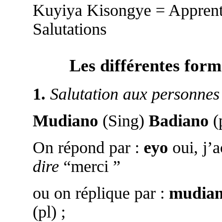
Kuyiya Kisongye = Appren
Salutations
Les différentes form
1.
Salutation aux personnes 
Mudiano
(Sing)
Badiano
(
On répond par :
eyo
oui, j’
dire
“merci ”
ou on réplique par :
mudia
(pl) ;