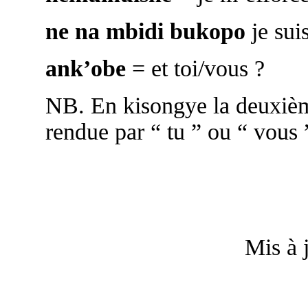
ne na mbidi bukopo
je sui
ank’obe
= et toi/vous ?
NB. En kisongye la deuxièm
rendue par “ tu ” ou “ vous ”
Mis à 