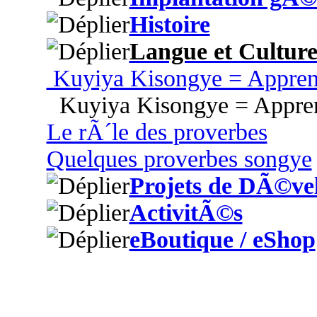
Histoire
Langue et Cultur
Kuyiya Kisongye = Appren
Kuyiya Kisongye = Appren
Le rÃ´le des proverbes
Quelques proverbes songye
Projets de DÃ©ve
ActivitÃ©s
eBoutique / eShop