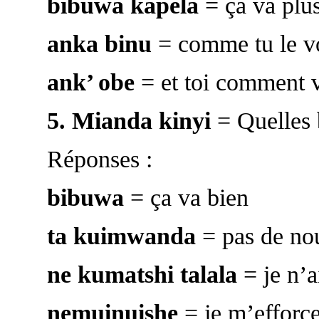
bibuwa kapela
= ça va plu
anka binu
= comme tu le v
ank’ obe
= et toi comment v
5.
Mianda kinyi
= Quelles 
Réponses :
bibuwa
= ça va bien
ta kuimwanda
= pas de no
ne kumatshi talala
= je n’a
nemuinuishe
= je m’efforce