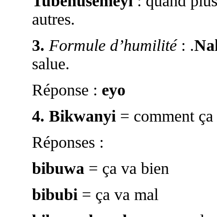
Tubenusemeyi
: quand plus
autres.
3.
Formule d’humilité
: .
Na
salue.
Réponse :
eyo
4.
Bikwanyi
= comment ça 
Réponses :
bibuwa
= ça va bien
bibubi
= ça va mal