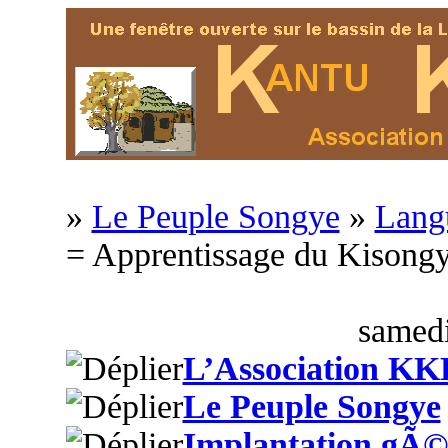
»
Le Peuple Songye
»
Langu
= Apprentissage du Kison
samedi
L’Association KK
Le Peuple Songye
Implantation gÃ©