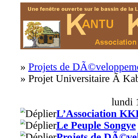
»
Projets de DÃ©veloppem
» Projet Universitaire Ã Ka
lundi 
L’Association KK
Le Peuple Songye
Projets de DÃ©ve