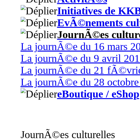
Initiatives de KK
EvÃ©nements cult
JournÃ©es culture
La journÃ©e du 16 mars 2
La journÃ©e du 9 avril 201
La journÃ©e du 21 fÃ©vri
La journÃ©e du 28 octobre
eBoutique / eShop
JournÃ©es culturelles