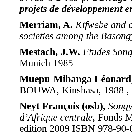
projets de développement en
Merriam, A.
Kifwebe and 
societies among the Basong
Mestach, J.W.
Etudes Song
Munich 1985
Muepu-Mibanga Léonard
BOUWA, Kinshasa, 1988 , 
Neyt François (osb)
,
Songy
d’Afrique centrale
, Fonds M
edition 2009 ISBN 978-90-6