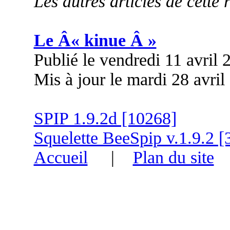
Les autres articles de cette 
Le Â« kinue Â »
Publié le vendredi 11 avril
Mis à jour le mardi 28 avril
SPIP 1.9.2d [10268]
Squelette BeeSpip v.1.9.2 [
Accueil
|
Plan du site