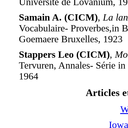
Université de Lovanium, 19
Samain A. (CICM)
,
La la
Vocabulaire- Proverbes,in 
Goemaere Bruxelles, 1923
Stappers Leo (CICM)
,
Mor
Tervuren, Annales- Série in
1964
Articles e
W
Iowa