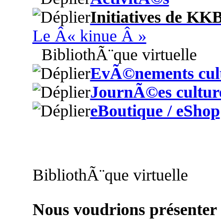
Initiatives de KK
Le Â« kinue Â »
BibliothÃ¨que virtuelle
EvÃ©nements cult
JournÃ©es culture
eBoutique / eShop
BibliothÃ¨que virtuelle
Nous voudrions présenter i