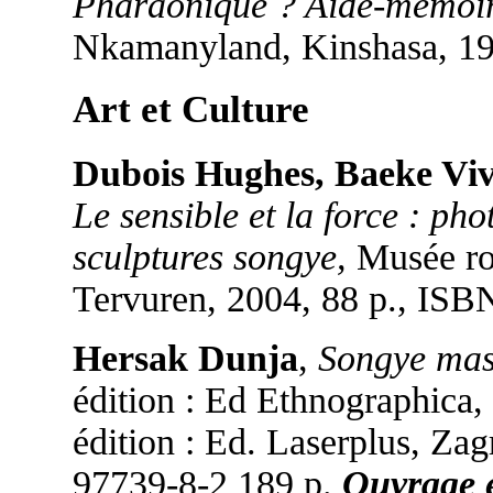
Pharaonique ? Aide-mémoire
Nkamanyland, Kinshasa, 1
Art et Culture
Dubois Hughes, Baeke Viv
Le sensible et la force : p
sculptures songye,
Musée roy
Tervuren, 2004, 88 p., IS
Hersak Dunja
,
Songye mask
édition : Ed Ethnographica
édition : Ed. Laserplus, Za
97739-8-2 189 p.
Ouvrage e