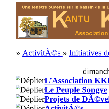
»
ActivitÃ©s
»
Initiatives
dimanch
L’Association KK
Le Peuple Songye
Projets de DÃ©ve
ActivitÃ©s