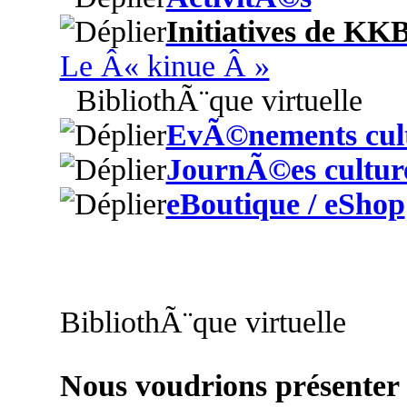
Initiatives de KK
Le Â« kinue Â »
BibliothÃ¨que virtuelle
EvÃ©nements cult
JournÃ©es culture
eBoutique / eShop
BibliothÃ¨que virtuelle
Nous voudrions présenter i