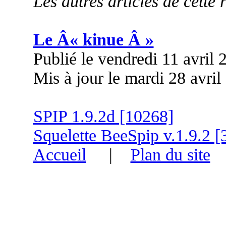
Les autres articles de cette 
Le Â« kinue Â »
Publié le vendredi 11 avril
Mis à jour le mardi 28 avril
SPIP 1.9.2d [10268]
Squelette BeeSpip v.1.9.2 [
Accueil
|
Plan du site