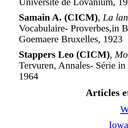
Université de Lovanium, 19
Samain A. (CICM)
,
La la
Vocabulaire- Proverbes,in 
Goemaere Bruxelles, 1923
Stappers Leo (CICM)
,
Mor
Tervuren, Annales- Série in
1964
Articles e
W
Iowa