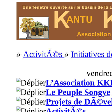
»
ActivitÃ©s
»
Initiatives
vendred
L’Association KK
Le Peuple Songye
Projets de DÃ©ve
ActivitÃ©s