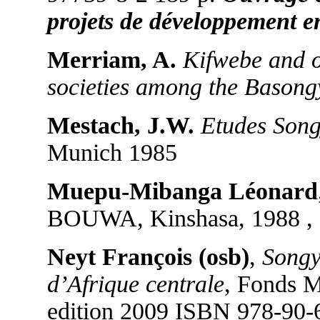
projets de développement en
Merriam, A.
Kifwebe and 
societies among the Basong
Mestach, J.W.
Etudes Song
Munich 1985
Muepu-Mibanga Léonard
BOUWA, Kinshasa, 1988 , 
Neyt François (osb)
,
Songy
d’Afrique centrale
, Fonds M
edition 2009 ISBN 978-90-6