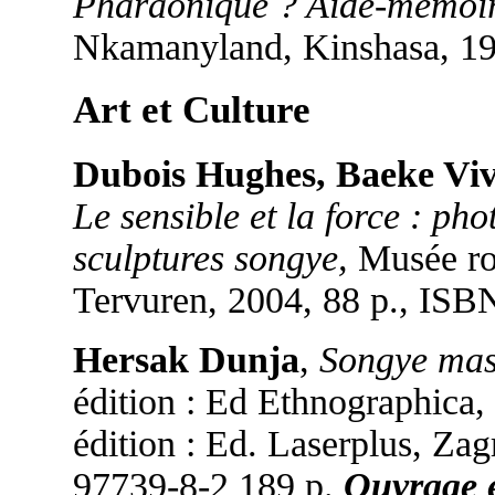
Pharaonique ? Aide-mémoire
Nkamanyland, Kinshasa, 1
Art et Culture
Dubois Hughes, Baeke Viv
Le sensible et la force : p
sculptures songye,
Musée roy
Tervuren, 2004, 88 p., IS
Hersak Dunja
,
Songye mask
édition : Ed Ethnographica
édition : Ed. Laserplus, Za
97739-8-2 189 p.
Ouvrage e