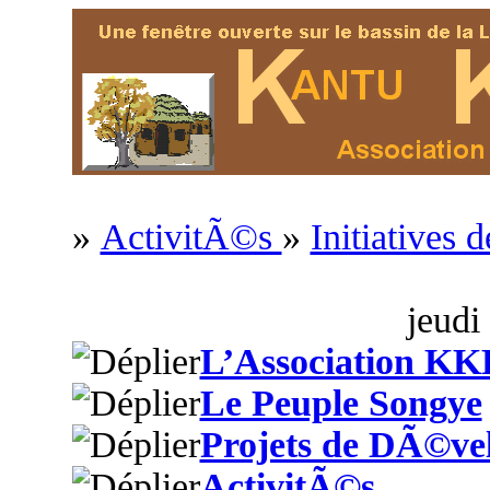
»
ActivitÃ©s
»
Initiatives
jeudi
L’Association KK
Le Peuple Songye
Projets de DÃ©ve
ActivitÃ©s