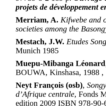
projets de développement en
Merriam, A.
Kifwebe and 
societies among the Basong
Mestach, J.W.
Etudes Song
Munich 1985
Muepu-Mibanga Léonard
BOUWA, Kinshasa, 1988 , 
Neyt François (osb)
,
Songy
d’Afrique centrale
, Fonds M
edition 2009 ISBN 978-90-6