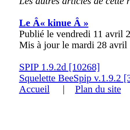
Les autres articles de cette 
Le Â« kinue Â »
Publié le vendredi 11 avril
Mis à jour le mardi 28 avril
SPIP 1.9.2d [10268]
Squelette BeeSpip v.1.9.2 [
Accueil
|
Plan du site