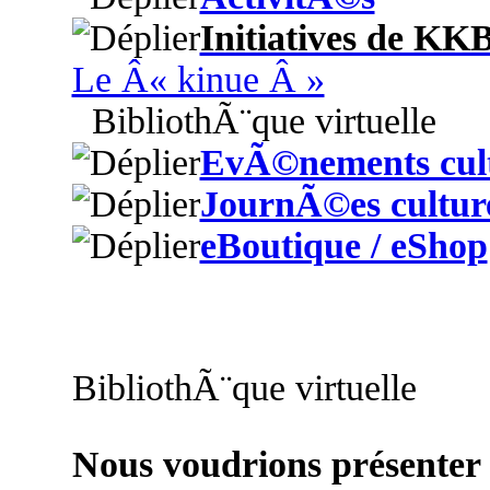
Initiatives de KK
Le Â« kinue Â »
BibliothÃ¨que virtuelle
EvÃ©nements cult
JournÃ©es culture
eBoutique / eShop
BibliothÃ¨que virtuelle
Nous voudrions présenter i