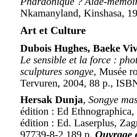
Pharaonique ? Aide-mémoire
Nkamanyland, Kinshasa, 1
Art et Culture
Dubois Hughes, Baeke Viv
Le sensible et la force : p
sculptures songye,
Musée roy
Tervuren, 2004, 88 p., IS
Hersak Dunja
,
Songye mask
édition : Ed Ethnographica
édition : Ed. Laserplus, Za
97739-8-2 189 p.
Ouvrage e