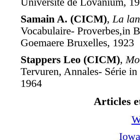
Université de Lovanium, 19
Samain A. (CICM)
,
La la
Vocabulaire- Proverbes,in 
Goemaere Bruxelles, 1923
Stappers Leo (CICM)
,
Mor
Tervuren, Annales- Série in
1964
Articles e
W
Iowa