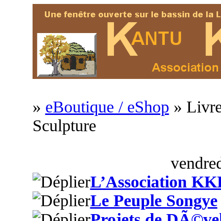
»
eBoutique / eShop
» Livre
Sculpture
vendred
L’Association KK
Le Peuple Songye
Projets de DÃ©ve