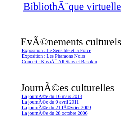
BibliothÃ¨que virtuelle
EvÃ©nements culturels
Exposition : Le Sensible et la Force
Exposition : Les Pharaons Noirs
Concert : KasaÃ¯ All Stars et Basokin
JournÃ©es culturelles
La journÃ©e du 16 mars 2013
La journÃ©e du 9 avril 2011
La journÃ©e du 21 fÃ©vrier 2009
La journÃ©e du 28 octobre 2006