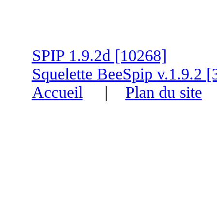
SPIP 1.9.2d [10268]
Squelette BeeSpip v.1.9.2 [
Accueil
|
Plan du site