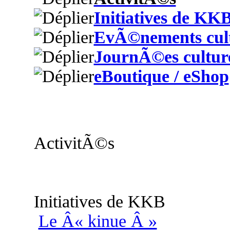
Initiatives de KK
EvÃ©nements cult
JournÃ©es culture
eBoutique / eShop
ActivitÃ©s
Initiatives de KKB
Le Â« kinue Â »