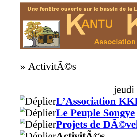
» ActivitÃ©s
jeudi
L’Association KK
Le Peuple Songye
Projets de DÃ©ve
ActivitÃ©s