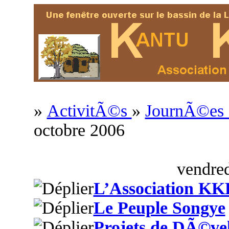
»
ActivitÃ©s
»
JournÃ©es c
octobre 2006
vendred
L’Association KK
Le Peuple Songye
Projets de DÃ©ve