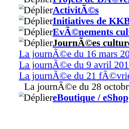
ActivitÃ©s
Initiatives de KK
EvÃ©nements cult
JournÃ©es culture
La journÃ©e du 16 mars 2
La journÃ©e du 9 avril 201
La journÃ©e du 21 fÃ©vri
La journÃ©e du 28 octobr
eBoutique / eShop