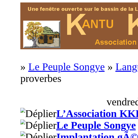
»
Le Peuple Songye
»
Langu
proverbes
vendred
L’Association KK
Le Peuple Songye
Implantation gÃ©