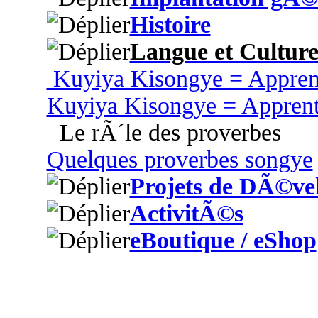
Histoire
Langue et Cultur
Kuyiya Kisongye = Appren
Kuyiya Kisongye = Appren
Le rÃ´le des proverbes
Quelques proverbes songye
Projets de DÃ©ve
ActivitÃ©s
eBoutique / eShop