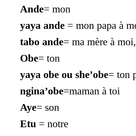
Ande
= mon
yaya ande
= mon papa à m
tabo ande
= ma mère à moi
Obe
= ton
yaya obe ou she’obe
= ton 
ngina’obe
=maman à toi
Aye
= son
Etu
= notre