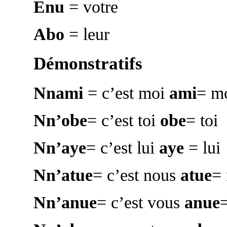
Enu
= votre
Abo
= leur
Démonstratifs
Nnami
= c’est moi
ami
= m
Nn’obe
= c’est toi
obe
= toi
Nn’aye
= c’est lui
aye
= lui
Nn’atue
= c’est nous
atue
=
Nn’anue
= c’est vous
anue