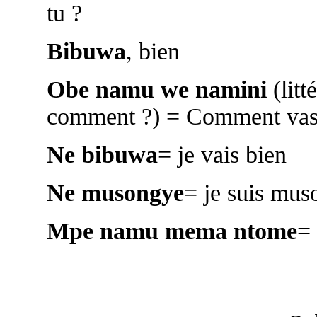
tu ?
Bibuwa
, bien
Obe namu we namini
(litt
comment ?) = Comment vas
Ne bibuwa
= je vais bien
Ne musongye
= je suis mus
Mpe namu mema ntome
= 