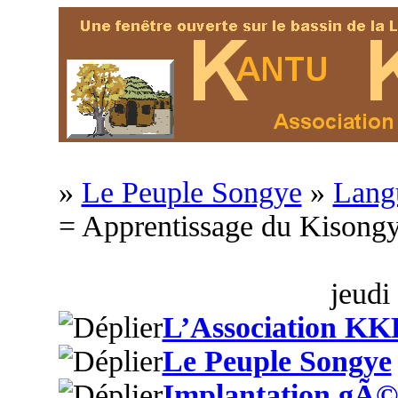
»
Le Peuple Songye
»
Langu
= Apprentissage du Kison
jeudi
L’Association KK
Le Peuple Songye
Implantation gÃ©