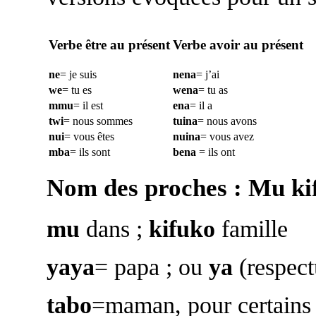
Verbe être au présent
Verbe avoir au présent
ne
= je suis
nena
= j’ai
we
= tu es
wena
= tu as
mmu
= il est
ena
= il a
twi
= nous sommes
tuina
= nous avons
nui
= vous êtes
nuina
= vous avez
mba
= ils sont
bena
= ils ont
Nom des proches : Mu ki
mu
dans ;
kifuko
famille
yaya
= papa ; ou
ya
(respect
tabo
=maman, pour certain