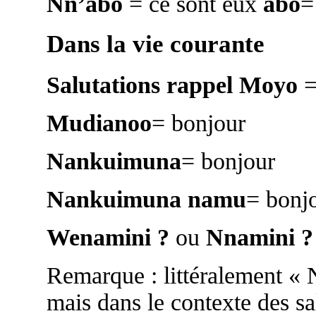
Nn’abo
= ce sont eux
abo
=
Dans la vie courante
Salutations rappel
Moyo
=
Mudianoo
= bonjour
Nankuimuna
= bonjour
Nankuimuna namu
= bonjo
Wenamini ?
ou
Nnamini ?
Remarque : littéralement « 
mais dans le contexte des sa