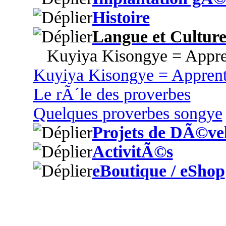
Histoire
Langue et Cultur
Kuyiya Kisongye = Appre
Kuyiya Kisongye = Appren
Le rÃ´le des proverbes
Quelques proverbes songye
Projets de DÃ©ve
ActivitÃ©s
eBoutique / eShop