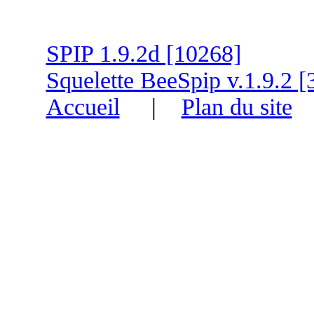
SPIP 1.9.2d [10268]
Squelette BeeSpip v.1.9.2 [
Accueil
|
Plan du site