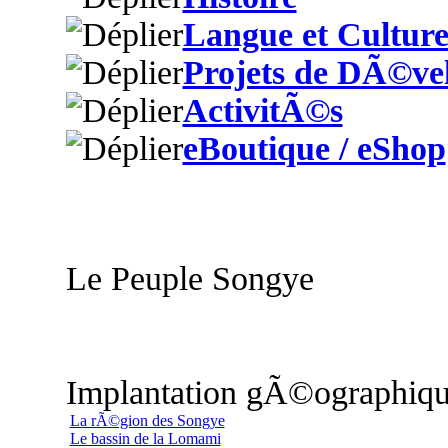
Langue et Cultur
Projets de DÃ©ve
ActivitÃ©s
eBoutique / eShop
Le Peuple Songye
Implantation gÃ©ographiq
La rÃ©gion des Songye
Le bassin de la Lomami