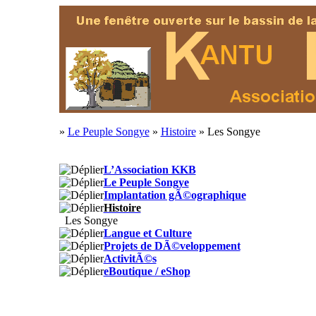
»
Le Peuple Songye
»
Histoire
» Les Songye
L’Association KKB
Le Peuple Songye
Implantation gÃ©ographique
Histoire
Les Songye
Langue et Culture
Projets de DÃ©veloppement
ActivitÃ©s
eBoutique / eShop