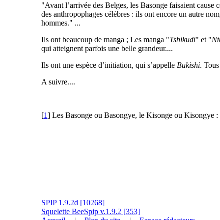
"Avant l’arrivée des Belges, les Basonge faisaient cause co
des anthropophages célèbres : ils ont encore un autre nom,
hommes." ...
Ils ont beaucoup de manga ; Les manga "
Tshikudi
" et "
Nt
qui atteignent parfois une belle grandeur....
Ils ont une espèce d’initiation, qui s’appelle
Bukishi
. Tous
A suivre....
[
1
] Les Basonge ou Basongye, le Kisonge ou Kisongye : l
SPIP 1.9.2d [10268]
Squelette BeeSpip v.1.9.2 [353]