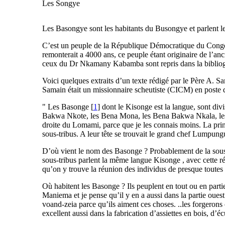
Les Songye
Les Basongye sont les habitants du Busongye et parlent 
C’est un peuple de la République Démocratique du Congo q
remonterait a 4000 ans, ce peuple étant originaire de l’an
ceux du Dr Nkamany Kabamba sont repris dans la bibliog
Voici quelques extraits d’un texte rédigé par le Père A.
Samain était un missionnaire scheutiste (CICM) en poste da
" Les Basonge [
1
] dont le Kisonge est la langue, sont div
Bakwa Nkote, les Bena Mona, les Bena Bakwa Nkala, les B
droite du Lomami, parce que je les connais moins. La prin
sous-tribus. A leur tête se trouvait le grand chef Lumpungu
D’où vient le nom des Basonge ? Probablement de la sous-t
sous-tribus parlent la même langue Kisonge , avec cette r
qu’on y trouve la réunion des individus de presque toutes
Où habitent les Basonge ? Ils peuplent en tout ou en part
Maniema et je pense qu’il y en a aussi dans la partie ouest
voand-zeia parce qu’ils aiment ces choses. ..les forgerons 
excellent aussi dans la fabrication d’assiettes en bois, d’é