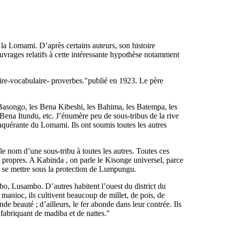
la Lomami. D’après certains auteurs, son histoire
ouvrages relatifs à cette intéressante hypothèse notamment
ire-vocabulaire- proverbes."publié en 1923. Le père
s Basongo, les Bena Kibeshi, les Bahima, les Batempa, les
a Itundu, etc. J’énumère peu de sous-tribus de la rive
nquérante du Lomami. Ils ont soumis toutes les autres
 nom d’une sous-tribu à toutes les autres. Toutes ces
 propres. A Kabinda , on parle le Kisonge universel, parce
é se mettre sous la protection de Lumpungu.
o, Lusambo. D’autres habitent l’ouest du district du
 manioc, ils cultivent beaucoup de millet, de pois, de
de beauté ; d’ailleurs, le fer abonde dans leur contrée. Ils
s fabriquant de madiba et de nattes."