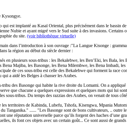
le Kysongye.
ui est implanté au Kasaï Oriental, plus précisément dans le bassin de 
cienne Nubie et ayant migré vers le Sud suite à des invasions. Certains 
raphie du site.
(voir bibliothèque virtuelle)
 Samain dans l’introduction à son ouvrage :"La Langue Kisonge : gramma
ns la région au début du siècle dernier :
isés en plusieurs sous-tribus : les Bekalebwe, les Ben’Eki, les Bala, le
ena Majiba, les Basonge, les Bena Milembwe, les Bena Imbadi, les Ben
cipale de ces sous-tribu est celle des Bekalebwe qui forment la race co
 qui a aidé les Belges à chasser les Arabes.
ribu des Basonge qui habite la rive droite du Lomami. On a appliqué le
éserve que chacune a quelques expressions et quelques mots qui lui sont
 les sous-tribus. Du temps des razzias des Arabes, on venait de tous côt
ie les territoires de Kabinda, Lubefu, Tshofa, Kisengwa, Mpania Mutomb
 du Tanganika." ...... "Les Basonge sont de bons cultivateurs, .. outre le
ont une réputation universelle parce qu’ils forgent des haches d’une gran
cuelles, ils font ces objets avec un certain goût... Ce sont aussi de grand