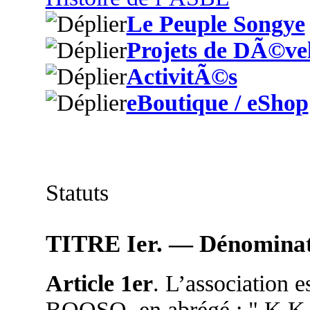
Le Peuple Songye
Projets de DÃ©ve
ActivitÃ©s
eBoutique / eShop
Statuts
TITRE Ier. — Dénominatio
Article 1er
. L’associatio
BOOSO, en abrégé : " K.K.B,