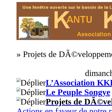
» Projets de DÃ©veloppem
dimanch
L’Association KK
Le Peuple Songye
Projets de DÃ©ve
Actions en faveur de notre