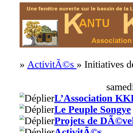
»
ActivitÃ©s
» Initiatives
samedi
L’Association KK
Le Peuple Songye
Projets de DÃ©ve
ActivitÃ©s