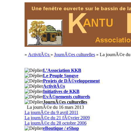
»
ActivitÃ©s
»
JournÃ©es culturelles
» La journÃ©e du
L’Association KKB
Le Peuple Songye
Projets de DÃ©veloppement
ActivitÃ©s
Initiatives de KKB
EvÃ©nements culturels
JournÃ©es culturelles
La journÃ©e du 16 mars 2013
La journÃ©e du 9 avril 2011
La journÃ©e du 21 fÃ©vrier 2009
La journÃ©e du 28 octobre 2006
eBoutique / eShop