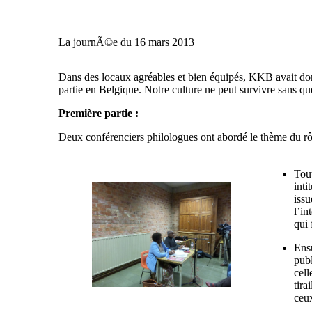
La journÃ©e du 16 mars 2013
Dans des locaux agréables et bien équipés, KKB avait don
partie en Belgique. Notre culture ne peut survivre sans qu
Première partie :
Deux conférenciers philologues ont abordé le thème du rôle
Tout
inti
issu
l’in
qui 
Ensu
publ
cell
tira
ceux