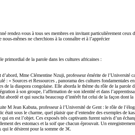
né rendez-vous à tous ses membres en invitant particulièrement ceux d’
e nous-mêmes ne cherchions à la connaître et à l’apprécier
 primordial de la parole dans les cultures africaines :
 d’abord, Mme Clémentine Nzuji, professeur émérite de l’Université ca
tulé : « Sources et Ressources , panorama des cultures fondamentales 
es de la diaspora congolaise. Elle aborda le thème du rôle de la parole 
tégration à son groupe, l’affirmation de son identité et dans l’apprentiss
fut abordé et qui suscita beaucoup d’intérêt fut celui de la façon dont la
ite M Jean Kabuta, professeur à l’Université de Gent : le rôle de l’élog
ic était sous le charme, quel plaisir que d’entendre des exemples de kasal
e qui en est l’objet. Ces exposés très captivants furent suivis d’un échang
illement des estomacs et la soif que chacun éprouvait. Un enregistrement d
 qui le désirent pour la somme de 3€.