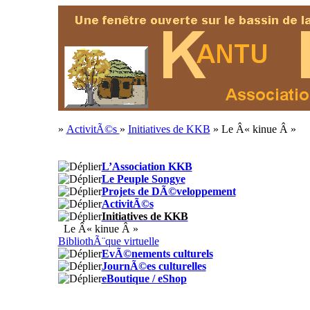
»
ActivitÃ©s
»
Initiatives de KKB
» Le Â« kinue Â »
L’Association KKB
Le Peuple Songye
Projets de DÃ©veloppement
ActivitÃ©s
Initiatives de KKB
Le Â« kinue Â »
BibliothÃ¨que virtuelle
EvÃ©nements culturels
JournÃ©es culturelles
eBoutique / eShop