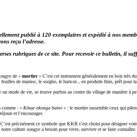
tuellement publié à 120 exemplaires et expédié à nos membr
ons reçu l’adresse.
erses rubriques de ce site. Pour recevoir ce bulletin, il suf
 Songye de «
mortier
» C’est cet instrument généralement en bois très dur
euilles de manioc, le sorgho, le haricot... en produits finis, prêt pour la
te un mode de vie, se trouve parfois au centre du village de manière à
ns comme : «
Kinue nkonga batwi
» : le mortier rassemble ceux qui pilen
 réjouir et l’encourager.
é. C’est précisément ce symbole que KKB s’est choisi pour désigner votre
otre culture songye a besoin pour vivre, survivre et se faire connaître. 