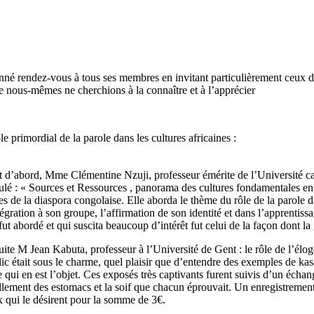
né rendez-vous à tous ses membres en invitant particulièrement ceux d’
e nous-mêmes ne cherchions à la connaître et à l’apprécier
 primordial de la parole dans les cultures africaines :
 d’abord, Mme Clémentine Nzuji, professeur émérite de l’Université ca
tulé : « Sources et Ressources , panorama des cultures fondamentales 
es de la diaspora congolaise. Elle aborda le thème du rôle de la parole 
tégration à son groupe, l’affirmation de son identité et dans l’apprentiss
fut abordé et qui suscita beaucoup d’intérêt fut celui de la façon dont la
ite M Jean Kabuta, professeur à l’Université de Gent : le rôle de l’élog
ic était sous le charme, quel plaisir que d’entendre des exemples de kasal
e qui en est l’objet. Ces exposés très captivants furent suivis d’un échang
illement des estomacs et la soif que chacun éprouvait. Un enregistrement d
 qui le désirent pour la somme de 3€.