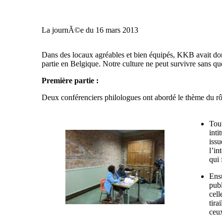
La journÃ©e du 16 mars 2013
Dans des locaux agréables et bien équipés, KKB avait don
partie en Belgique. Notre culture ne peut survivre sans qu
Première partie :
Deux conférenciers philologues ont abordé le thème du rôle
Tout
inti
issu
l’in
qui 
Ensu
publ
cell
tira
ceux