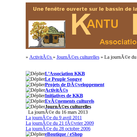
»
ActivitÃ©s
»
JournÃ©es culturelles
» La journÃ©e du
L’Association KKB
Le Peuple Songye
Projets de DÃ©veloppement
ActivitÃ©s
Initiatives de KKB
EvÃ©nements culturels
JournÃ©es culturelles
La journÃ©e du 16 mars 2013
La journÃ©e du 9 avril 2011
La journÃ©e du 21 fÃ©vrier 2009
La journÃ©e du 28 octobre 2006
eBoutique / eShop