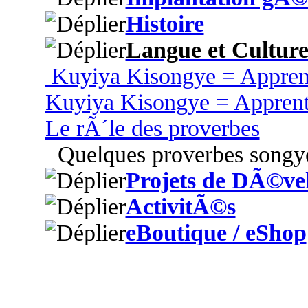
Histoire
Langue et Cultur
Kuyiya Kisongye = Appren
Kuyiya Kisongye = Appren
Le rÃ´le des proverbes
Quelques proverbes songy
Projets de DÃ©ve
ActivitÃ©s
eBoutique / eShop