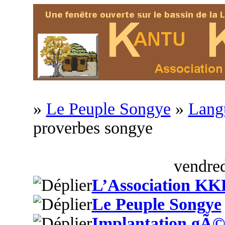
»
Le Peuple Songye
»
Langu
proverbes songye
vendred
L’Association KK
Le Peuple Songye
Implantation gÃ©