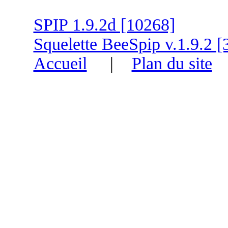
SPIP 1.9.2d [10268]
Squelette BeeSpip v.1.9.2 [
Accueil
|
Plan du site